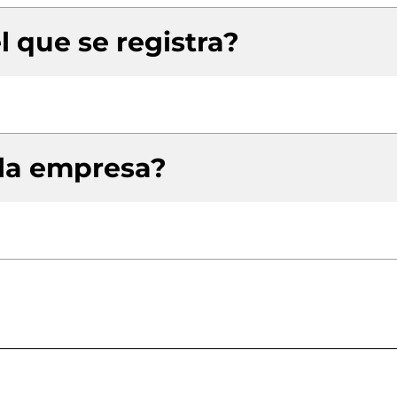
l que se registra?
 la empresa?