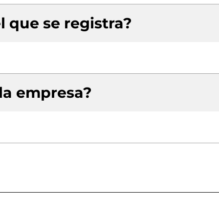
l que se registra?
 la empresa?