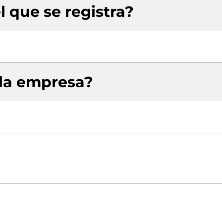
l que se registra?
 la empresa?