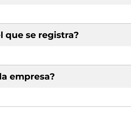
l que se registra?
 la empresa?