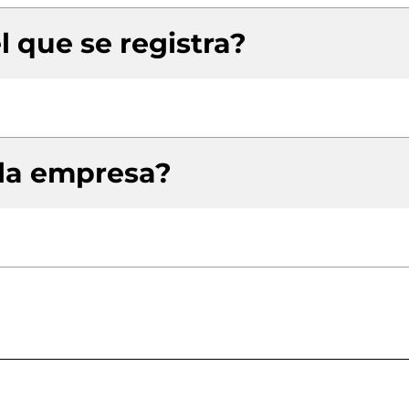
l que se registra?
 la empresa?