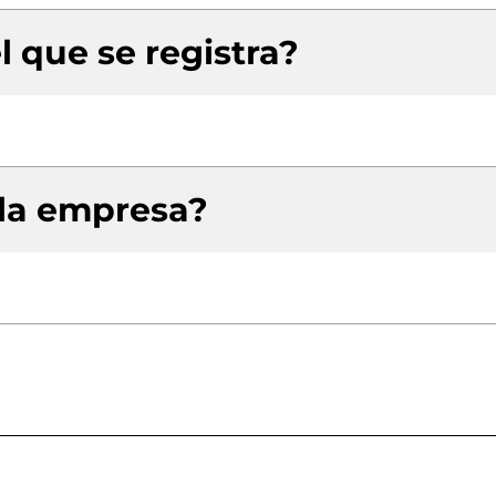
l que se registra?
 la empresa?