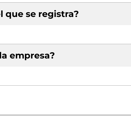
l que se registra?
 la empresa?