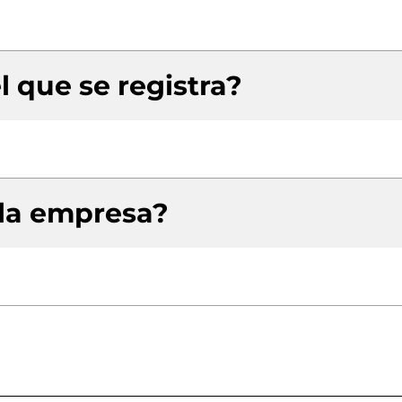
l que se registra?
 la empresa?