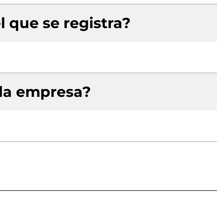
l que se registra?
 la empresa?