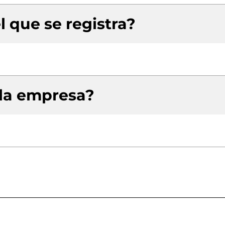
l que se registra?
 la empresa?