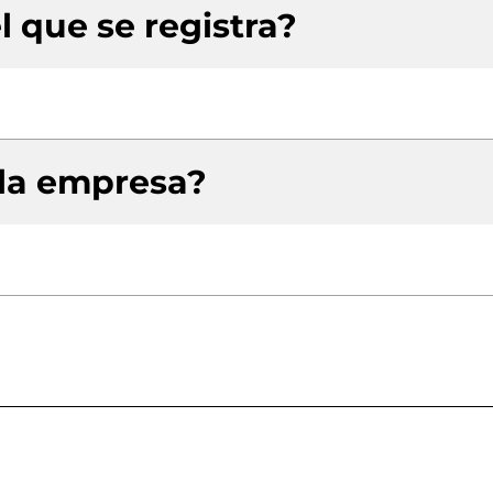
l que se registra?
 la empresa?