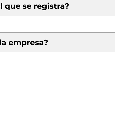
l que se registra?
 la empresa?