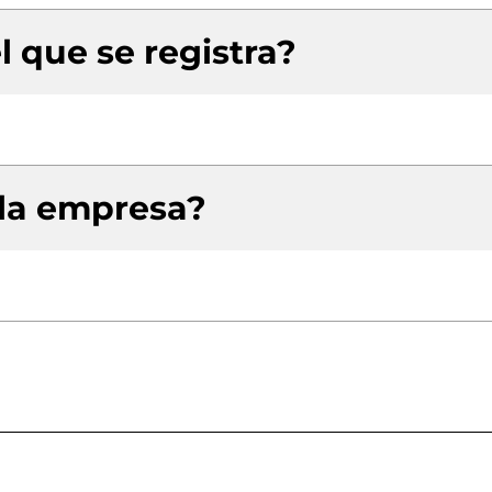
l que se registra?
 la empresa?