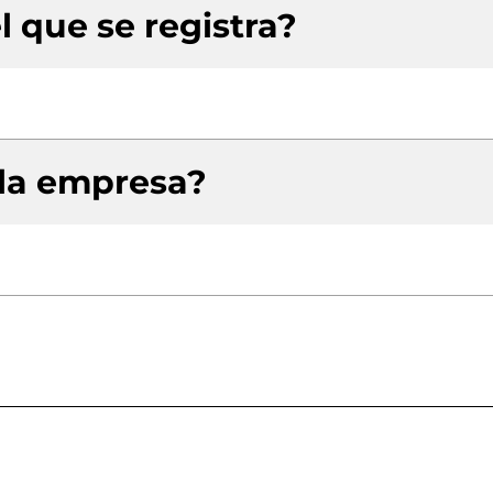
l que se registra?
 la empresa?