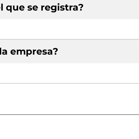
l que se registra?
 la empresa?