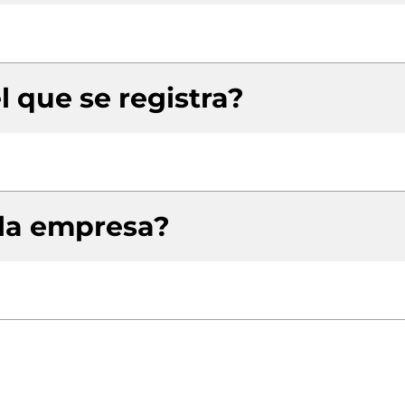
l que se registra?
 la empresa?