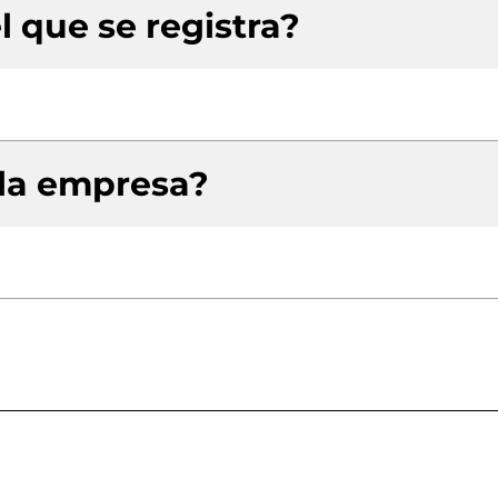
l que se registra?
 la empresa?