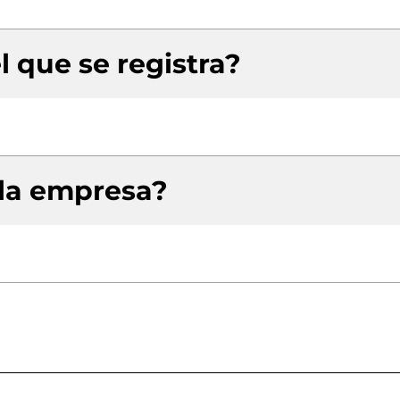
l que se registra?
 la empresa?