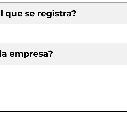
l que se registra?
 la empresa?