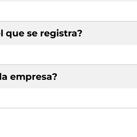
l que se registra?
 la empresa?