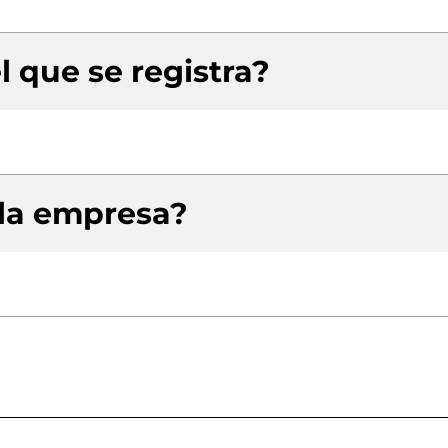
l que se registra?
 la empresa?