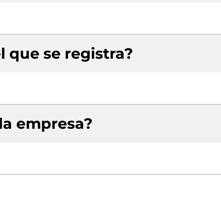
l que se registra?
 la empresa?